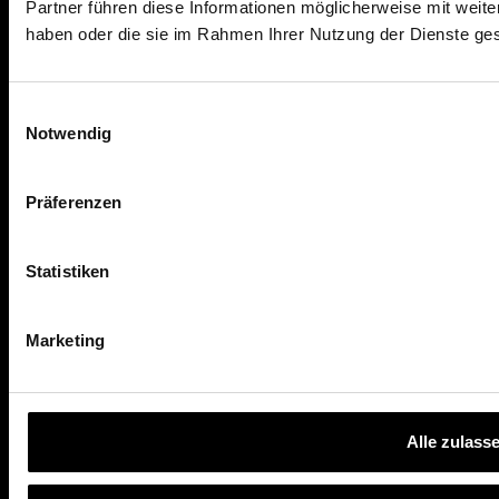
Partner führen diese Informationen möglicherweise mit weite
RECHTLICHES
haben oder die sie im Rahmen Ihrer Nutzung der Dienste g
Impressum
Datenschutz
Einwilligungsauswahl
AGB
Notwendig
Nutzungsbedingungen
Präferenzen
AKTUELLES & WISSEN
Statistiken
Finanzwissen
Ratgeber
Marketing
News
Alle zulass
HILFE & KONTAKT