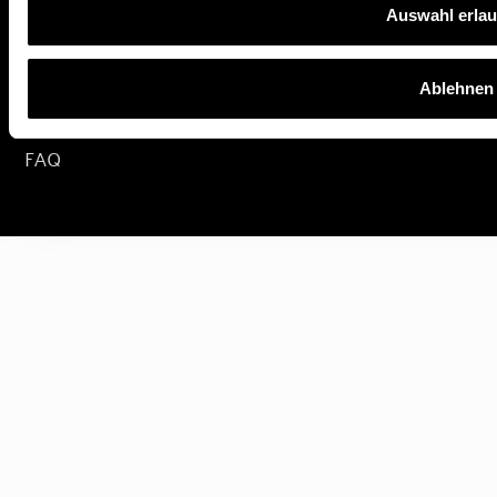
Hilfe & Formulare
Auswahl erla
Kontakt
Über uns
Ablehnen
Partnerprogramm
FAQ