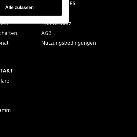
RECHTLICHES
Alle zulassen
Impressum
rien
Datenschutz
chaften
AGB
onat
Nutzungsbedingungen
NTAKT
lare
ramm