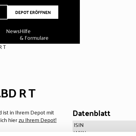
DEPOT ERÖFFNEN
News
Hilfe
& Formulare
R T
.BD R T
Datenblatt
 ist in Ihrem Depot mit
ich hier
zu Ihrem Depot!
ISIN
WKN