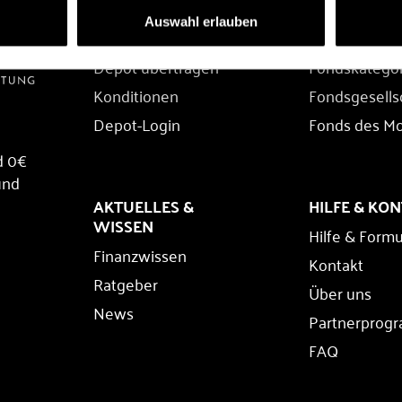
DEPOT
FONDS
Auswahl erlauben
Depot eröffnen
Fondssuche
Depot übertragen
Fondskatego
Konditionen
Fondsgesells
Depot-Login
Fonds des M
d 0€
und
AKTUELLES &
HILFE & KO
WISSEN
Hilfe & Formu
Finanzwissen
Kontakt
Ratgeber
Über uns
News
Partnerprog
FAQ