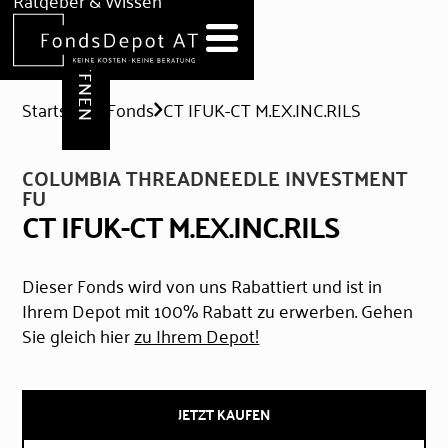
DEPOT ERÖFFNEN
Ratgeber & Wissen
News
Hilfe & Formulare
Startseite
Fonds
CT IFUK-CT M.EX.INC.RILS
COLUMBIA THREADNEEDLE INVESTMENT
FU
CT IFUK-CT M.EX.INC.RILS
Dieser Fonds wird von uns Rabattiert und ist in
Ihrem Depot mit 100% Rabatt zu erwerben. Gehen
Sie gleich hier
zu Ihrem Depot!
JETZT KAUFEN