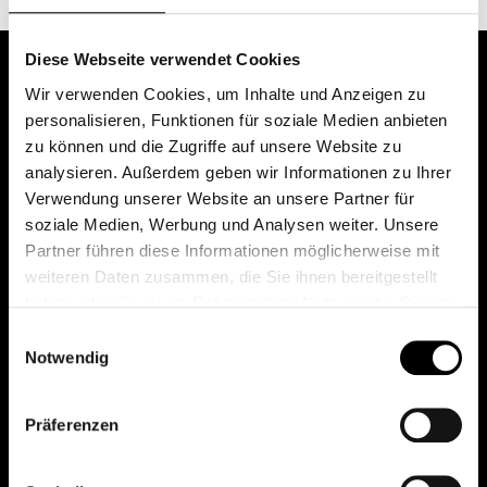
Diese Webseite verwendet Cookies
Wir verwenden Cookies, um Inhalte und Anzeigen zu
personalisieren, Funktionen für soziale Medien anbieten
zu können und die Zugriffe auf unsere Website zu
analysieren. Außerdem geben wir Informationen zu Ihrer
Verwendung unserer Website an unsere Partner für
soziale Medien, Werbung und Analysen weiter. Unsere
Das erste Depot in Österreich mit 0€ Kontoführung,
Partner führen diese Informationen möglicherweise mit
0€ Ausgabeaufschlag und 0€ Depotgebühren bei
weiteren Daten zusammen, die Sie ihnen bereitgestellt
knapp 2000 Fonds und 0€ Orderspesen.
haben oder die sie im Rahmen Ihrer Nutzung der Dienste
gesammelt haben.
Einwilligungsauswahl
Notwendig
© 2026 FondsDepot AT
Präferenzen
All rights reserved.