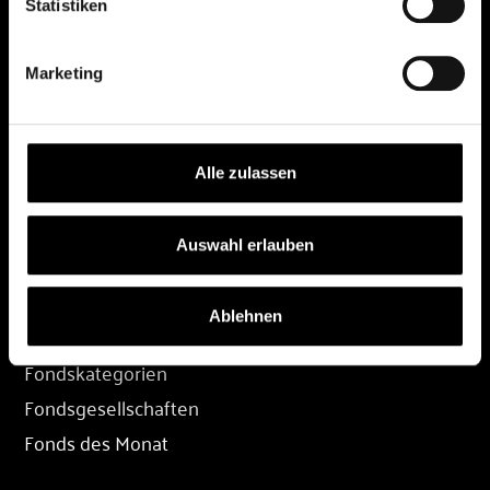
Statistiken
DEPOT
Marketing
Depot eröffnen
Depot übertragen
Konditionen
Alle zulassen
Depot-Login
Auswahl erlauben
FONDS
Ablehnen
Fondssuche
Fondskategorien
Fondsgesellschaften
Fonds des Monat