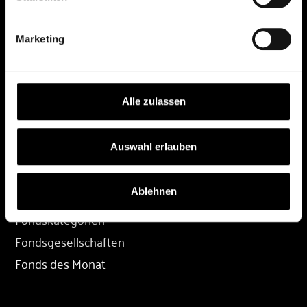
DEPOT
Marketing
Depot eröffnen
Depot übertragen
Konditionen
Alle zulassen
Depot-Login
Auswahl erlauben
FONDS
Ablehnen
Fondssuche
Fondskategorien
Fondsgesellschaften
Fonds des Monat