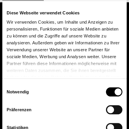
Diese Webseite verwendet Cookies
Wir verwenden Cookies, um Inhalte und Anzeigen zu
personalisieren, Funktionen für soziale Medien anbieten
zu können und die Zugriffe auf unsere Website zu
analysieren. Außerdem geben wir Informationen zu Ihrer
Verwendung unserer Website an unsere Partner für
soziale Medien, Werbung und Analysen weiter. Unsere
Das erste Depot in Österreich mit 0€ Kontoführung,
Partner führen diese Informationen möglicherweise mit
0€ Ausgabeaufschlag und 0€ Depotgebühren bei
weiteren Daten zusammen, die Sie ihnen bereitgestellt
knapp 2000 Fonds und 0€ Orderspesen.
haben oder die sie im Rahmen Ihrer Nutzung der Dienste
gesammelt haben.
Einwilligungsauswahl
Notwendig
© 2026 FondsDepot AT
Präferenzen
All rights reserved.
Statistiken