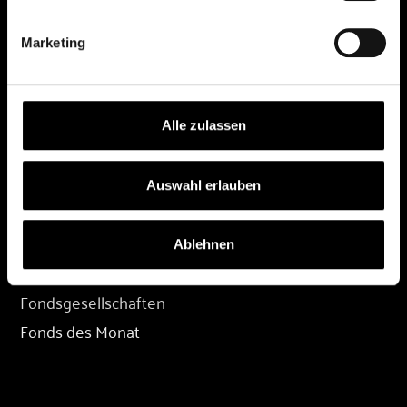
DEPOT
Depot eröffnen
Marketing
Depot übertragen
Konditionen
Depot-Login
Alle zulassen
Auswahl erlauben
FONDS
Fondssuche
Ablehnen
Fondskategorien
Fondsgesellschaften
Fonds des Monat