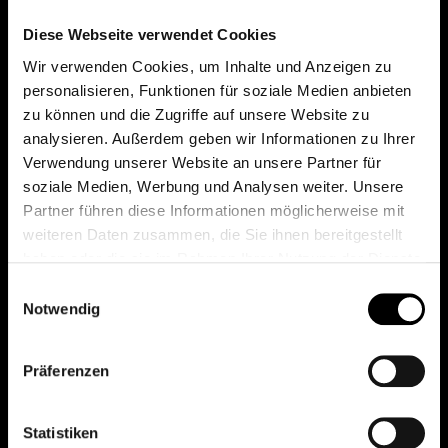
Diese Webseite verwendet Cookies
Wir verwenden Cookies, um Inhalte und Anzeigen zu
personalisieren, Funktionen für soziale Medien anbieten
zu können und die Zugriffe auf unsere Website zu
analysieren. Außerdem geben wir Informationen zu Ihrer
Verwendung unserer Website an unsere Partner für
Das erste Depot in Österreich mit 0€ Kontoführung,
soziale Medien, Werbung und Analysen weiter. Unsere
0€ Ausgabeaufschlag und 0€ Depotgebühren bei
Partner führen diese Informationen möglicherweise mit
knapp 2000 Fonds und 0€ Orderspesen.
weiteren Daten zusammen, die Sie ihnen bereitgestellt
haben oder die sie im Rahmen Ihrer Nutzung der Dienste
gesammelt haben.
Einwilligungsauswahl
Notwendig
© 2026 FondsDepot AT
All rights reserved.
Präferenzen
Statistiken