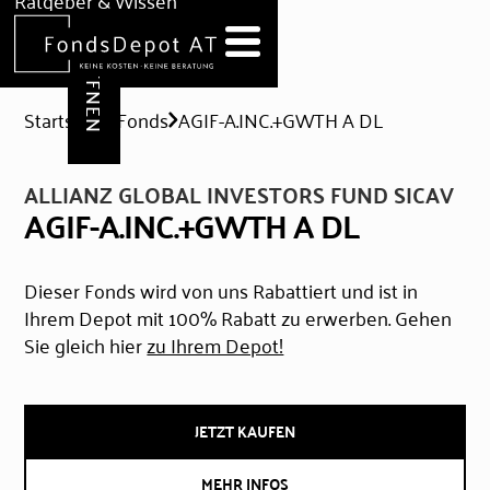
DEPOT ERÖFFNEN
Ratgeber & Wissen
News
Hilfe & Formulare
Startseite
Fonds
AGIF-A.INC.+GWTH A DL
ALLIANZ GLOBAL INVESTORS FUND SICAV
AGIF-A.INC.+GWTH A DL
Dieser Fonds wird von uns Rabattiert und ist in
Ihrem Depot mit 100% Rabatt zu erwerben. Gehen
Sie gleich hier
zu Ihrem Depot!
JETZT KAUFEN
MEHR INFOS