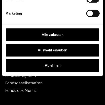
DEPOT
Marketing
Depot eröffnen
Depot übertragen
Konditionen
Alle zulassen
Depot-Login
Auswahl erlauben
FONDS
Ablehnen
Fondssuche
Fondskategorien
Fondsgesellschaften
Fonds des Monat