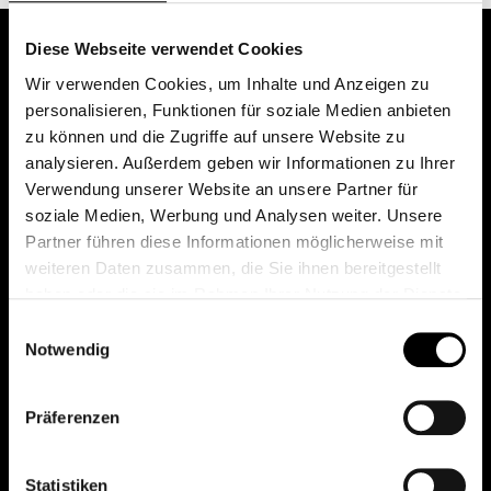
Diese Webseite verwendet Cookies
Wir verwenden Cookies, um Inhalte und Anzeigen zu
personalisieren, Funktionen für soziale Medien anbieten
zu können und die Zugriffe auf unsere Website zu
analysieren. Außerdem geben wir Informationen zu Ihrer
Verwendung unserer Website an unsere Partner für
soziale Medien, Werbung und Analysen weiter. Unsere
Das erste Depot in Österreich mit 0€ Kontoführung,
Partner führen diese Informationen möglicherweise mit
0€ Ausgabeaufschlag und 0€ Depotgebühren bei
weiteren Daten zusammen, die Sie ihnen bereitgestellt
knapp 2000 Fonds und 0€ Orderspesen.
haben oder die sie im Rahmen Ihrer Nutzung der Dienste
gesammelt haben.
Einwilligungsauswahl
Notwendig
© 2026 FondsDepot AT
Präferenzen
All rights reserved.
Statistiken