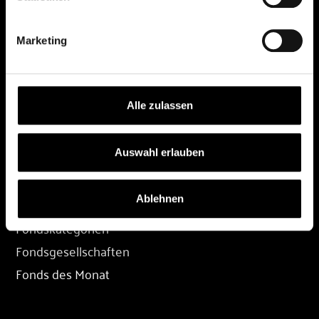
DEPOT
Marketing
Depot eröffnen
Depot übertragen
Konditionen
Alle zulassen
Depot-Login
Auswahl erlauben
FONDS
Ablehnen
Fondssuche
Fondskategorien
Fondsgesellschaften
Fonds des Monat