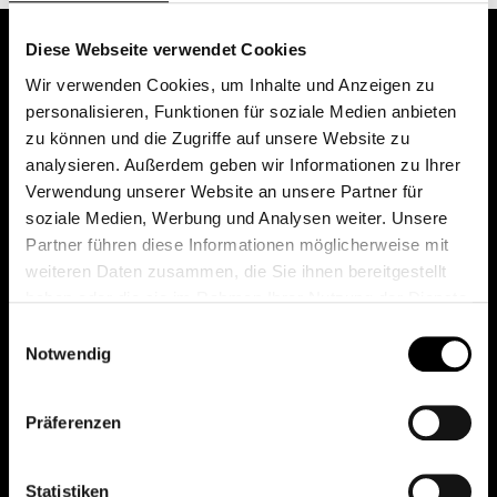
Diese Webseite verwendet Cookies
Wir verwenden Cookies, um Inhalte und Anzeigen zu
personalisieren, Funktionen für soziale Medien anbieten
zu können und die Zugriffe auf unsere Website zu
analysieren. Außerdem geben wir Informationen zu Ihrer
Verwendung unserer Website an unsere Partner für
soziale Medien, Werbung und Analysen weiter. Unsere
Das erste Depot in Österreich mit 0€ Kontoführung,
Partner führen diese Informationen möglicherweise mit
0€ Ausgabeaufschlag und 0€ Depotgebühren bei
weiteren Daten zusammen, die Sie ihnen bereitgestellt
knapp 2000 Fonds und 0€ Orderspesen.
haben oder die sie im Rahmen Ihrer Nutzung der Dienste
gesammelt haben.
Einwilligungsauswahl
Notwendig
© 2026 FondsDepot AT
Präferenzen
All rights reserved.
Statistiken