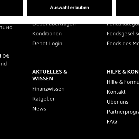
DEPOT
FONDS
Auswahl erlauben
Depot eröffnen
Fondssuche
Depot übertragen
Fondskatego
Konditionen
Fondsgesells
Depot-Login
Fonds des M
d 0€
und
AKTUELLES &
HILFE & KO
WISSEN
Hilfe & Formu
Finanzwissen
Kontakt
Ratgeber
Über uns
News
Partnerprog
FAQ