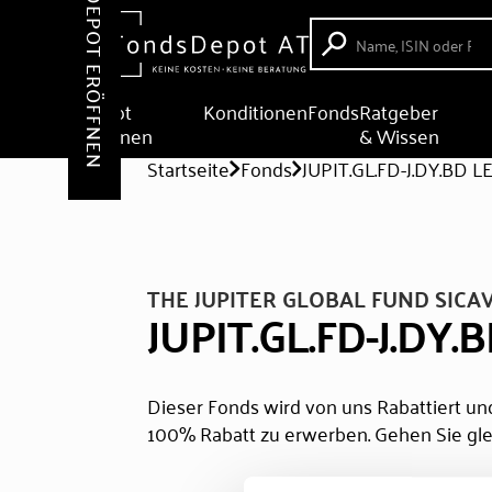
DEPOT ERÖFFNEN
Depot
Konditionen
Fonds
Ratgeber
eröffnen
& Wissen
Startseite
Fonds
JUPIT.GL.FD-J.DY.BD L
THE JUPITER GLOBAL FUND SICA
JUPIT.GL.FD-J.DY.
Dieser Fonds wird von uns Rabattiert und
100% Rabatt zu erwerben. Gehen Sie gle