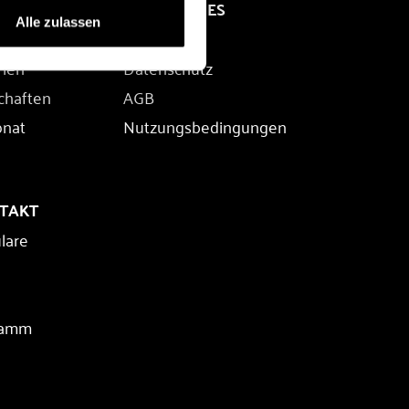
RECHTLICHES
Alle zulassen
Impressum
rien
Datenschutz
chaften
AGB
onat
Nutzungsbedingungen
NTAKT
lare
ramm