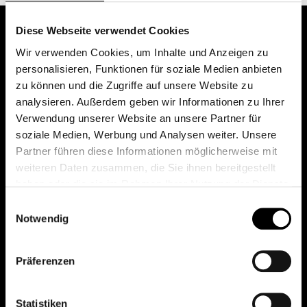
Diese Webseite verwendet Cookies
Wir verwenden Cookies, um Inhalte und Anzeigen zu
personalisieren, Funktionen für soziale Medien anbieten
zu können und die Zugriffe auf unsere Website zu
analysieren. Außerdem geben wir Informationen zu Ihrer
Verwendung unserer Website an unsere Partner für
soziale Medien, Werbung und Analysen weiter. Unsere
Das erste Depot in Österreich mit 0€ Kontoführung,
Partner führen diese Informationen möglicherweise mit
0€ Ausgabeaufschlag und 0€ Depotgebühren bei
weiteren Daten zusammen, die Sie ihnen bereitgestellt
knapp 2000 Fonds und 0€ Orderspesen.
haben oder die sie im Rahmen Ihrer Nutzung der Dienste
gesammelt haben.
Einwilligungsauswahl
Notwendig
© 2026 FondsDepot AT
Präferenzen
All rights reserved.
Statistiken