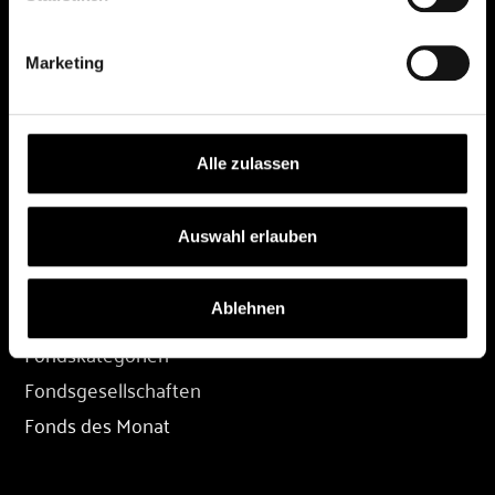
DEPOT
Marketing
Depot eröffnen
Depot übertragen
Konditionen
Alle zulassen
Depot-Login
Auswahl erlauben
FONDS
Ablehnen
Fondssuche
Fondskategorien
Fondsgesellschaften
Fonds des Monat