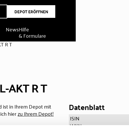
DEPOT ERÖFFNEN
News
Hilfe
& Formulare
T R T
L-AKT R T
Datenblatt
 ist in Ihrem Depot mit
ich hier
zu Ihrem Depot!
ISIN
WKN