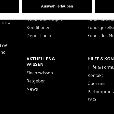
DEPOT
FONDS
Auswahl erlauben
Depot eröffnen
Fondssuche
Depot übertragen
Fondskatego
Konditionen
Fondsgesells
Depot-Login
Fonds des M
d 0€
und
AKTUELLES &
HILFE & KO
WISSEN
Hilfe & Formu
Finanzwissen
Kontakt
Ratgeber
Über uns
News
Partnerprog
FAQ