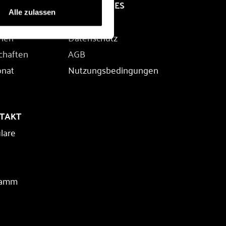
RECHTLICHES
Alle zulassen
Impressum
rien
Datenschutz
chaften
AGB
onat
Nutzungsbedingungen
NTAKT
lare
ramm