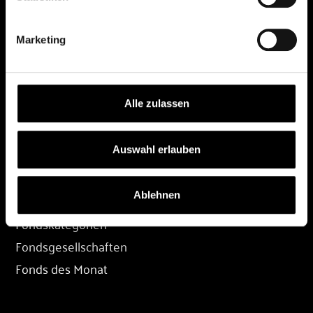
DEPOT
Marketing
Depot eröffnen
Depot übertragen
Konditionen
Alle zulassen
Depot-Login
Auswahl erlauben
FONDS
Ablehnen
Fondssuche
Fondskategorien
Fondsgesellschaften
Fonds des Monat