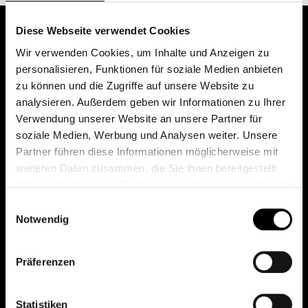
Diese Webseite verwendet Cookies
Wir verwenden Cookies, um Inhalte und Anzeigen zu
personalisieren, Funktionen für soziale Medien anbieten
zu können und die Zugriffe auf unsere Website zu
analysieren. Außerdem geben wir Informationen zu Ihrer
Verwendung unserer Website an unsere Partner für
soziale Medien, Werbung und Analysen weiter. Unsere
Das erste Depot in Österreich mit 0€ Kontoführung,
Partner führen diese Informationen möglicherweise mit
0€ Ausgabeaufschlag und 0€ Depotgebühren bei
weiteren Daten zusammen, die Sie ihnen bereitgestellt
knapp 2000 Fonds und 0€ Orderspesen.
haben oder die sie im Rahmen Ihrer Nutzung der Dienste
gesammelt haben.
Einwilligungsauswahl
Notwendig
© 2026 FondsDepot AT
Präferenzen
All rights reserved.
Statistiken