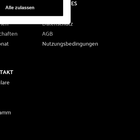
RECHTLICHES
Alle zulassen
Impressum
rien
Datenschutz
chaften
AGB
onat
Nutzungsbedingungen
NTAKT
lare
ramm