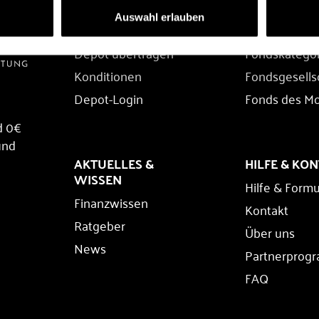
DEPOT
FONDS
Auswahl erlauben
Depot eröffnen
Fondssuche
Depot übertragen
Fondskatego
Konditionen
Fondsgesells
Depot-Login
Fonds des M
d 0€
und
AKTUELLES &
HILFE & KO
WISSEN
Hilfe & Formu
Finanzwissen
Kontakt
Ratgeber
Über uns
News
Partnerprog
FAQ