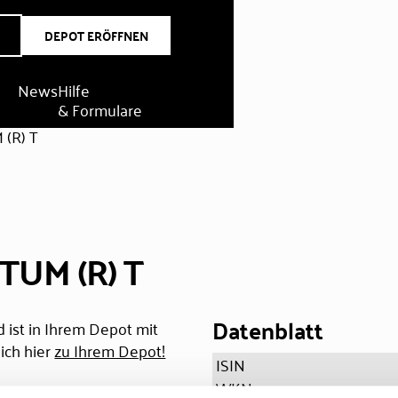
DEPOT ERÖFFNEN
News
Hilfe
& Formulare
(R) T
UM (R) T
Datenblatt
 ist in Ihrem Depot mit
ich hier
zu Ihrem Depot!
ISIN
WKN