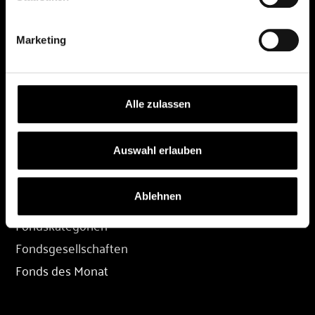
DEPOT
Marketing
Depot eröffnen
Depot übertragen
Konditionen
Alle zulassen
Depot-Login
Auswahl erlauben
FONDS
Ablehnen
Fondssuche
Fondskategorien
Fondsgesellschaften
Fonds des Monat