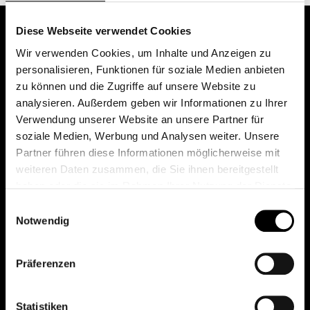
Diese Webseite verwendet Cookies
Wir verwenden Cookies, um Inhalte und Anzeigen zu
personalisieren, Funktionen für soziale Medien anbieten
zu können und die Zugriffe auf unsere Website zu
analysieren. Außerdem geben wir Informationen zu Ihrer
Verwendung unserer Website an unsere Partner für
soziale Medien, Werbung und Analysen weiter. Unsere
Das erste Depot in Österreich mit 0€ Kontoführung,
Partner führen diese Informationen möglicherweise mit
0€ Ausgabeaufschlag und 0€ Depotgebühren bei
weiteren Daten zusammen, die Sie ihnen bereitgestellt
knapp 2000 Fonds und 0€ Orderspesen.
haben oder die sie im Rahmen Ihrer Nutzung der Dienste
gesammelt haben.
Einwilligungsauswahl
Notwendig
© 2026 FondsDepot AT
Präferenzen
All rights reserved.
Statistiken