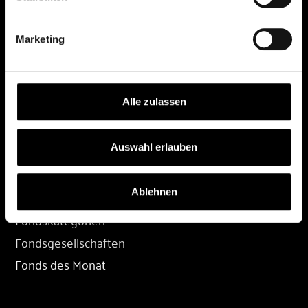
DEPOT
Marketing
Depot eröffnen
Depot übertragen
Konditionen
Alle zulassen
Depot-Login
Auswahl erlauben
FONDS
Ablehnen
Fondssuche
Fondskategorien
Fondsgesellschaften
Fonds des Monat