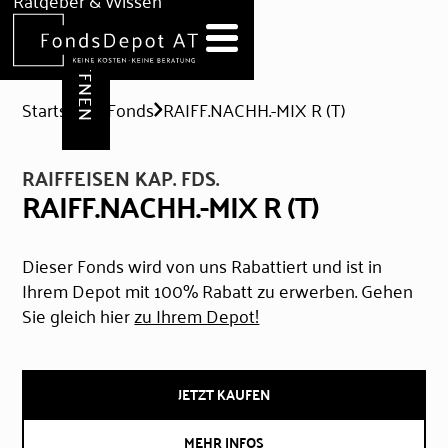
DEPOT ERÖFFNEN
Ratgeber & Wissen
News
Hilfe & Formulare
Startseite
Fonds
RAIFF.NACHH.-MIX R (T)
RAIFFEISEN KAP. FDS.
RAIFF.NACHH.-MIX R (T)
Dieser Fonds wird von uns Rabattiert und ist in
Ihrem Depot mit 100% Rabatt zu erwerben. Gehen
Sie gleich hier
zu Ihrem Depot!
JETZT KAUFEN
MEHR INFOS