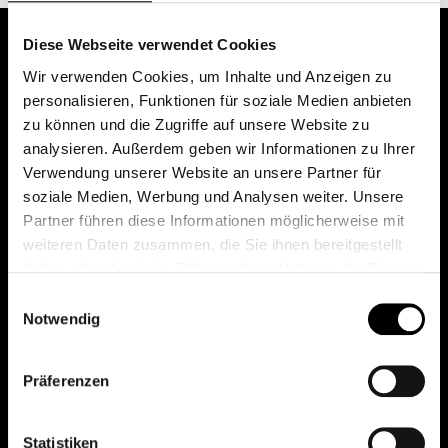
Diese Webseite verwendet Cookies
Wir verwenden Cookies, um Inhalte und Anzeigen zu
personalisieren, Funktionen für soziale Medien anbieten
zu können und die Zugriffe auf unsere Website zu
analysieren. Außerdem geben wir Informationen zu Ihrer
Verwendung unserer Website an unsere Partner für
soziale Medien, Werbung und Analysen weiter. Unsere
Das erste Depot in Österreich mit 0€ Kontoführung,
Partner führen diese Informationen möglicherweise mit
0€ Ausgabeaufschlag und 0€ Depotgebühren bei
weiteren Daten zusammen, die Sie ihnen bereitgestellt
knapp 2000 Fonds und 0€ Orderspesen.
haben oder die sie im Rahmen Ihrer Nutzung der Dienste
gesammelt haben.
Einwilligungsauswahl
Notwendig
© 2026 FondsDepot AT
Präferenzen
All rights reserved.
Statistiken