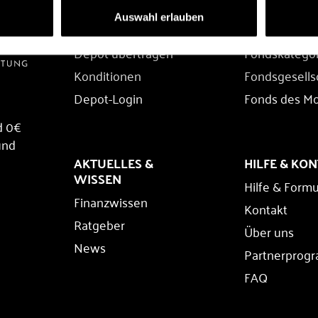
DEPOT
FONDS
Auswahl erlauben
Depot eröffnen
Fondssuche
Depot übertragen
Fondskatego
Konditionen
Fondsgesells
Depot-Login
Fonds des M
d 0€
und
AKTUELLES &
HILFE & KO
WISSEN
Hilfe & Formu
Finanzwissen
Kontakt
Ratgeber
Über uns
News
Partnerprog
FAQ