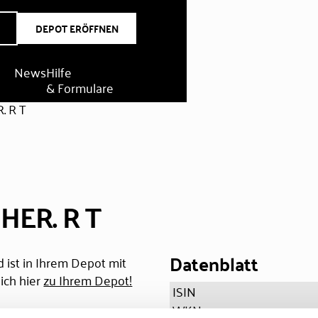
DEPOT ERÖFFNEN
News
Hilfe
& Formulare
. R T
HER. R T
Datenblatt
 ist in Ihrem Depot mit
ich hier
zu Ihrem Depot!
ISIN
WKN