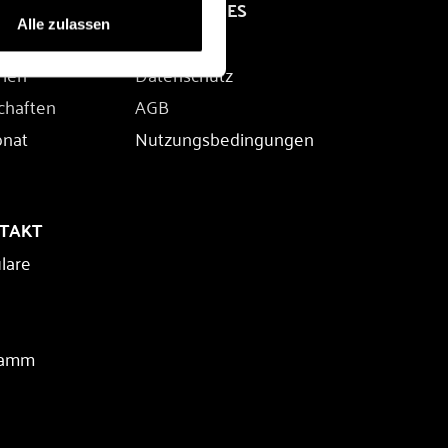
RECHTLICHES
Alle zulassen
Impressum
rien
Datenschutz
chaften
AGB
onat
Nutzungsbedingungen
NTAKT
lare
ramm