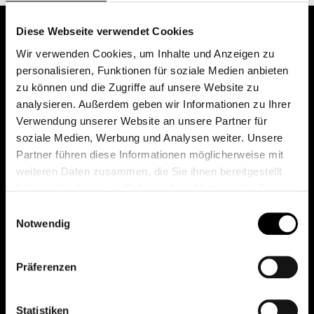
Diese Webseite verwendet Cookies
Wir verwenden Cookies, um Inhalte und Anzeigen zu
personalisieren, Funktionen für soziale Medien anbieten
zu können und die Zugriffe auf unsere Website zu
analysieren. Außerdem geben wir Informationen zu Ihrer
Verwendung unserer Website an unsere Partner für
soziale Medien, Werbung und Analysen weiter. Unsere
Das erste Depot in Österreich mit 0€ Kontoführung,
Partner führen diese Informationen möglicherweise mit
0€ Ausgabeaufschlag und 0€ Depotgebühren bei
weiteren Daten zusammen, die Sie ihnen bereitgestellt
knapp 2000 Fonds und 0€ Orderspesen.
haben oder die sie im Rahmen Ihrer Nutzung der Dienste
gesammelt haben.
Einwilligungsauswahl
Notwendig
© 2026 FondsDepot AT
Präferenzen
All rights reserved.
Statistiken