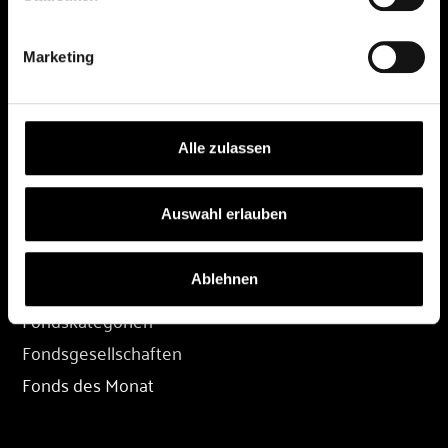
DEPOT
Marketing
Depot eröffnen
Depot übertragen
Konditionen
Alle zulassen
Depot-Login
Auswahl erlauben
FONDS
Ablehnen
Fondssuche
Fondskategorien
Fondsgesellschaften
Fonds des Monat