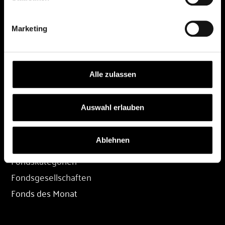
DEPOT
Marketing
Depot eröffnen
Depot übertragen
Konditionen
Alle zulassen
Depot-Login
Auswahl erlauben
FONDS
Ablehnen
Fondssuche
Fondskategorien
Fondsgesellschaften
Fonds des Monat