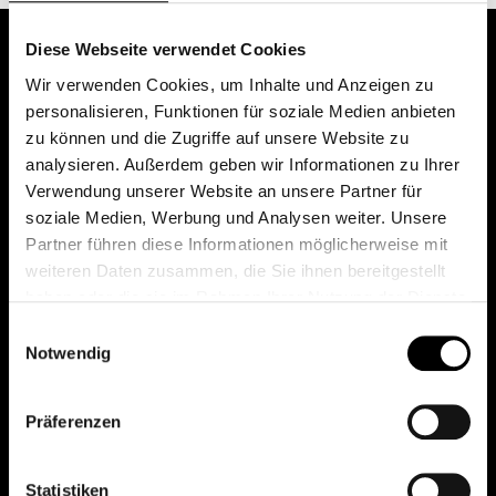
Diese Webseite verwendet Cookies
Wir verwenden Cookies, um Inhalte und Anzeigen zu
personalisieren, Funktionen für soziale Medien anbieten
zu können und die Zugriffe auf unsere Website zu
analysieren. Außerdem geben wir Informationen zu Ihrer
Verwendung unserer Website an unsere Partner für
soziale Medien, Werbung und Analysen weiter. Unsere
Das erste Depot in Österreich mit 0€ Kontoführung,
Partner führen diese Informationen möglicherweise mit
0€ Ausgabeaufschlag und 0€ Depotgebühren bei
weiteren Daten zusammen, die Sie ihnen bereitgestellt
knapp 2000 Fonds und 0€ Orderspesen.
haben oder die sie im Rahmen Ihrer Nutzung der Dienste
gesammelt haben.
Einwilligungsauswahl
Notwendig
© 2026 FondsDepot AT
Präferenzen
All rights reserved.
Statistiken