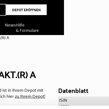
DEPOT ERÖFFNEN
News
Hilfe
& Formulare
(R) A
KT.(R) A
Datenblatt
 ist in Ihrem Depot mit
ich hier
zu Ihrem Depot!
ISIN
WKN