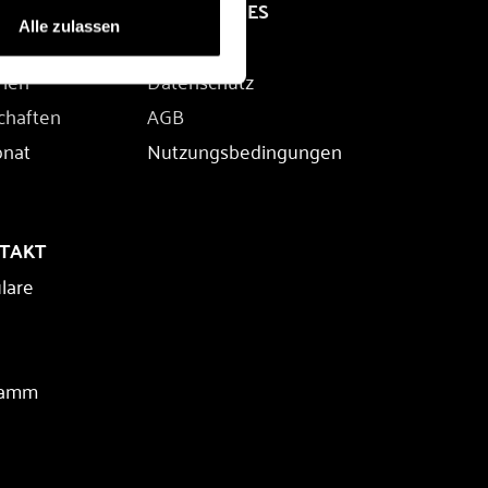
RECHTLICHES
Alle zulassen
Impressum
rien
Datenschutz
chaften
AGB
onat
Nutzungsbedingungen
NTAKT
lare
ramm