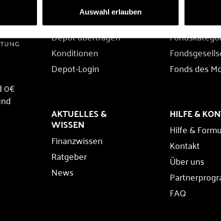
DEPOT
FONDS
Auswahl erlauben
Depot eröffnen
Fondssuche
Depot übertragen
Fondskatego
Konditionen
Fondsgesells
Depot-Login
Fonds des M
d 0€
und
AKTUELLES &
HILFE & KO
WISSEN
Hilfe & Formu
Finanzwissen
Kontakt
Ratgeber
Über uns
News
Partnerprog
FAQ