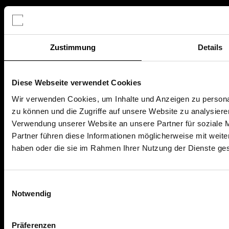
RECHTLICHES
Impressum
Datenschutz
Zustimmung
Details
AGB
Nutzungsbedingungen
Diese Webseite verwendet Cookies
Wir verwenden Cookies, um Inhalte und Anzeigen zu personal
zu können und die Zugriffe auf unsere Website zu analysier
AKTUELLES & WISSEN
Verwendung unserer Website an unsere Partner für soziale 
Partner führen diese Informationen möglicherweise mit weite
Finanzwissen
haben oder die sie im Rahmen Ihrer Nutzung der Dienste g
Ratgeber
News
Einwilligungsauswahl
Notwendig
HILFE & KONTAKT
Präferenzen