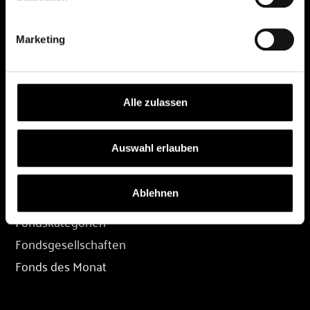
DEPOT
Marketing
Depot eröffnen
Depot übertragen
Konditionen
Alle zulassen
Depot-Login
Auswahl erlauben
FONDS
Ablehnen
Fondssuche
Fondskategorien
Fondsgesellschaften
Fonds des Monat