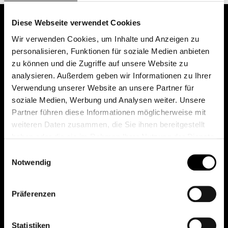
Diese Webseite verwendet Cookies
Wir verwenden Cookies, um Inhalte und Anzeigen zu
personalisieren, Funktionen für soziale Medien anbieten
zu können und die Zugriffe auf unsere Website zu
analysieren. Außerdem geben wir Informationen zu Ihrer
Verwendung unserer Website an unsere Partner für
soziale Medien, Werbung und Analysen weiter. Unsere
Das erste Depot in Österreich mit 0€ Kontoführung,
Partner führen diese Informationen möglicherweise mit
0€ Ausgabeaufschlag und 0€ Depotgebühren bei
weiteren Daten zusammen, die Sie ihnen bereitgestellt
knapp 2000 Fonds und 0€ Orderspesen.
haben oder die sie im Rahmen Ihrer Nutzung der Dienste
gesammelt haben.
Einwilligungsauswahl
Notwendig
© 2026 FondsDepot AT
Präferenzen
All rights reserved.
Statistiken