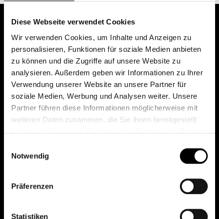
Diese Webseite verwendet Cookies
Wir verwenden Cookies, um Inhalte und Anzeigen zu
personalisieren, Funktionen für soziale Medien anbieten
zu können und die Zugriffe auf unsere Website zu
analysieren. Außerdem geben wir Informationen zu Ihrer
Verwendung unserer Website an unsere Partner für
soziale Medien, Werbung und Analysen weiter. Unsere
Das erste Depot in Österreich mit 0€ Kontoführung,
Partner führen diese Informationen möglicherweise mit
0€ Ausgabeaufschlag und 0€ Depotgebühren bei
weiteren Daten zusammen, die Sie ihnen bereitgestellt
knapp 2000 Fonds und 0€ Orderspesen.
haben oder die sie im Rahmen Ihrer Nutzung der Dienste
gesammelt haben.
Einwilligungsauswahl
Notwendig
© 2026 FondsDepot AT
Präferenzen
All rights reserved.
Statistiken