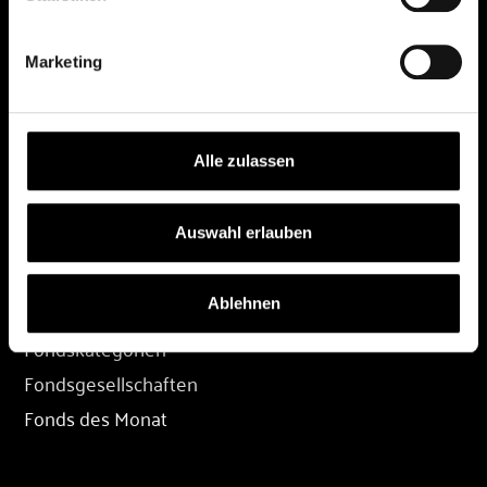
DEPOT
Marketing
Depot eröffnen
Depot übertragen
Konditionen
Alle zulassen
Depot-Login
Auswahl erlauben
FONDS
Ablehnen
Fondssuche
Fondskategorien
Fondsgesellschaften
Fonds des Monat