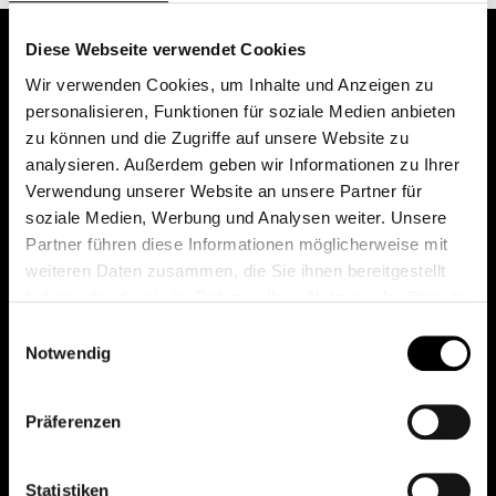
Diese Webseite verwendet Cookies
Wir verwenden Cookies, um Inhalte und Anzeigen zu
personalisieren, Funktionen für soziale Medien anbieten
zu können und die Zugriffe auf unsere Website zu
analysieren. Außerdem geben wir Informationen zu Ihrer
Verwendung unserer Website an unsere Partner für
soziale Medien, Werbung und Analysen weiter. Unsere
Das erste Depot in Österreich mit 0€ Kontoführung,
Partner führen diese Informationen möglicherweise mit
0€ Ausgabeaufschlag und 0€ Depotgebühren bei
weiteren Daten zusammen, die Sie ihnen bereitgestellt
knapp 2000 Fonds und 0€ Orderspesen.
haben oder die sie im Rahmen Ihrer Nutzung der Dienste
gesammelt haben.
Einwilligungsauswahl
Notwendig
© 2026 FondsDepot AT
Präferenzen
All rights reserved.
Statistiken