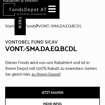
DEPOT ERÖFFNEN
Ratgeber & Wissen
News
Hilfe & Formulare
Startseite
Fonds
VONT.-SMA.DA.EQ.BCDL
VONTOBEL FUND SICAV
VONT.-SMA.DA.EQ.BCDL
Dieser Fonds wird von uns Rabattiert und ist in
Ihrem Depot mit 100% Rabatt zu erwerben. Gehen
Sie gleich hier
zu Ihrem Depot!
JETZT KAUFEN
MEHR INFOS