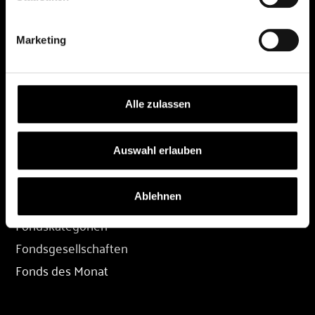
DEPOT
Marketing
Depot eröffnen
Depot übertragen
Konditionen
Alle zulassen
Depot-Login
Auswahl erlauben
FONDS
Ablehnen
Fondssuche
Fondskategorien
Fondsgesellschaften
Fonds des Monat