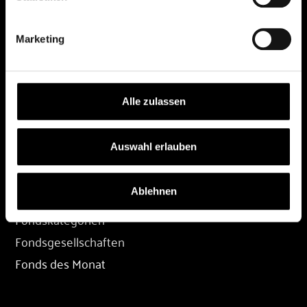
DEPOT
Marketing
Depot eröffnen
Depot übertragen
Konditionen
Alle zulassen
Depot-Login
Auswahl erlauben
FONDS
Ablehnen
Fondssuche
Fondskategorien
Fondsgesellschaften
Fonds des Monat