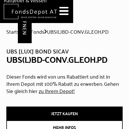
DEPOT ERÖFFNEN
Ratgeber & Wissen
News
Hilfe & Formulare
Startseite
Fonds
UBS(L)BD-CONV.GL.EOH.PD
UBS [LUX] BOND SICAV
UBS(L)BD-CONV.GL.EOH.PD
Dieser Fonds wird von uns Rabattiert und ist in
Ihrem Depot mit 100% Rabatt zu erwerben. Gehen
Sie gleich hier
zu Ihrem Depot!
JETZT KAUFEN
MEHR INFOS