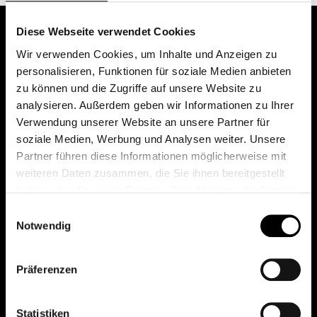
Diese Webseite verwendet Cookies
Wir verwenden Cookies, um Inhalte und Anzeigen zu
personalisieren, Funktionen für soziale Medien anbieten
zu können und die Zugriffe auf unsere Website zu
analysieren. Außerdem geben wir Informationen zu Ihrer
Verwendung unserer Website an unsere Partner für
soziale Medien, Werbung und Analysen weiter. Unsere
Das erste Depot in Österreich mit 0€ Kontoführung,
Partner führen diese Informationen möglicherweise mit
0€ Ausgabeaufschlag und 0€ Depotgebühren bei
weiteren Daten zusammen, die Sie ihnen bereitgestellt
knapp 2000 Fonds und 0€ Orderspesen.
haben oder die sie im Rahmen Ihrer Nutzung der Dienste
gesammelt haben.
Einwilligungsauswahl
Notwendig
© 2026 FondsDepot AT
Präferenzen
All rights reserved.
Statistiken