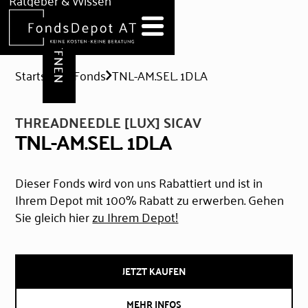
DEPOT ERÖFFNEN
Ratgeber & Wissen
News
Hilfe & Formulare
Startseite
Fonds
TNL-AM.SEL. 1DLA
THREADNEEDLE [LUX] SICAV
TNL-AM.SEL. 1DLA
Dieser Fonds wird von uns Rabattiert und ist in
Ihrem Depot mit 100% Rabatt zu erwerben. Gehen
Sie gleich hier
zu Ihrem Depot!
JETZT KAUFEN
MEHR INFOS