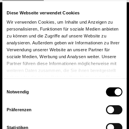
Diese Webseite verwendet Cookies
Wir verwenden Cookies, um Inhalte und Anzeigen zu
personalisieren, Funktionen für soziale Medien anbieten
zu können und die Zugriffe auf unsere Website zu
analysieren. Außerdem geben wir Informationen zu Ihrer
Verwendung unserer Website an unsere Partner für
soziale Medien, Werbung und Analysen weiter. Unsere
Das erste Depot in Österreich mit 0€ Kontoführung,
Partner führen diese Informationen möglicherweise mit
0€ Ausgabeaufschlag und 0€ Depotgebühren bei
weiteren Daten zusammen, die Sie ihnen bereitgestellt
knapp 2000 Fonds und 0€ Orderspesen.
haben oder die sie im Rahmen Ihrer Nutzung der Dienste
gesammelt haben.
Einwilligungsauswahl
Notwendig
© 2026 FondsDepot AT
Präferenzen
All rights reserved.
Statistiken