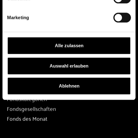
DEPOT
Marketing
Depot eröffnen
Depot übertragen
Konditionen
Alle zulassen
Depot-Login
Auswahl erlauben
FONDS
Ablehnen
Fondssuche
Fondskategorien
Fondsgesellschaften
Fonds des Monat