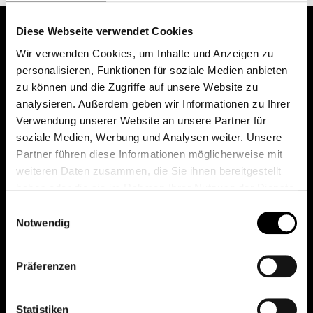
Diese Webseite verwendet Cookies
Wir verwenden Cookies, um Inhalte und Anzeigen zu
personalisieren, Funktionen für soziale Medien anbieten
zu können und die Zugriffe auf unsere Website zu
analysieren. Außerdem geben wir Informationen zu Ihrer
Verwendung unserer Website an unsere Partner für
soziale Medien, Werbung und Analysen weiter. Unsere
Das erste Depot in Österreich mit 0€ Kontoführung,
Partner führen diese Informationen möglicherweise mit
0€ Ausgabeaufschlag und 0€ Depotgebühren bei
weiteren Daten zusammen, die Sie ihnen bereitgestellt
knapp 2000 Fonds und 0€ Orderspesen.
haben oder die sie im Rahmen Ihrer Nutzung der Dienste
gesammelt haben.
Einwilligungsauswahl
Notwendig
© 2026 FondsDepot AT
Präferenzen
All rights reserved.
Statistiken