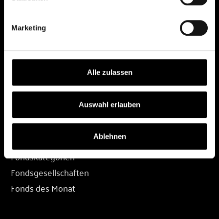
DEPOT
Marketing
Depot eröffnen
Depot übertragen
Konditionen
Alle zulassen
Depot-Login
Auswahl erlauben
FONDS
Ablehnen
Fondssuche
Fondskategorien
Fondsgesellschaften
Fonds des Monat