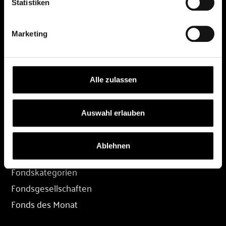
Statistiken
DEPOT
Marketing
Depot eröffnen
Depot übertragen
Konditionen
Alle zulassen
Depot-Login
Auswahl erlauben
FONDS
Ablehnen
Fondssuche
Fondskategorien
Fondsgesellschaften
Fonds des Monat