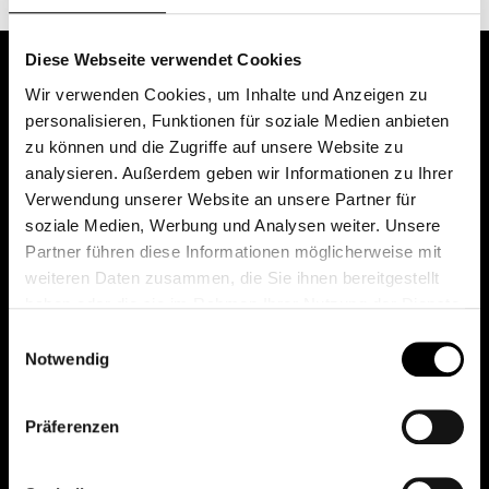
Diese Webseite verwendet Cookies
Wir verwenden Cookies, um Inhalte und Anzeigen zu
personalisieren, Funktionen für soziale Medien anbieten
zu können und die Zugriffe auf unsere Website zu
analysieren. Außerdem geben wir Informationen zu Ihrer
Verwendung unserer Website an unsere Partner für
soziale Medien, Werbung und Analysen weiter. Unsere
Das erste Depot in Österreich mit 0€ Kontoführung,
Partner führen diese Informationen möglicherweise mit
0€ Ausgabeaufschlag und 0€ Depotgebühren bei
weiteren Daten zusammen, die Sie ihnen bereitgestellt
knapp 2000 Fonds und 0€ Orderspesen.
haben oder die sie im Rahmen Ihrer Nutzung der Dienste
gesammelt haben.
Einwilligungsauswahl
Notwendig
© 2026 FondsDepot AT
Präferenzen
All rights reserved.