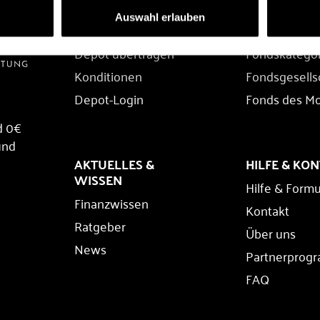
DEPOT
FONDS
Auswahl erlauben
Depot eröffnen
Fondssuche
Depot übertragen
Fondskatego
Konditionen
Fondsgesells
Depot-Login
Fonds des M
d 0€
und
AKTUELLES &
HILFE & KO
WISSEN
Hilfe & Formu
Finanzwissen
Kontakt
Ratgeber
Über uns
News
Partnerprog
FAQ