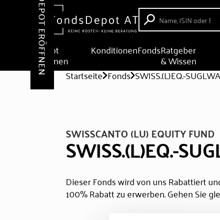
DEPOT ERÖFFNEN
Depot
Konditionen
Fonds
Ratgeber
eröffnen
& Wissen
Startseite
Fonds
SWISS.(L)EQ.-SUGLWA
SWISSCANTO (LU) EQUITY FUND
SWISS.(L)EQ.-SU
Dieser Fonds wird von uns Rabattiert und
100% Rabatt zu erwerben. Gehen Sie gle