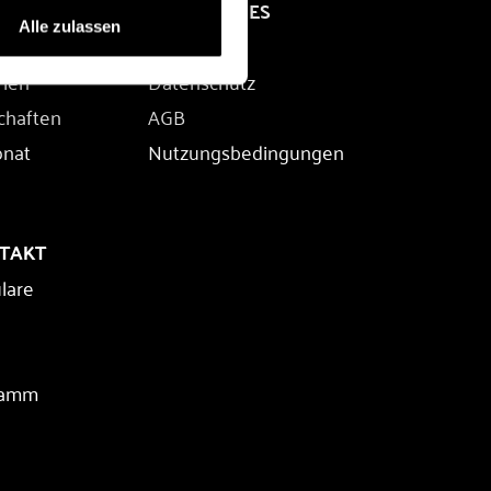
RECHTLICHES
Alle zulassen
Impressum
rien
Datenschutz
chaften
AGB
onat
Nutzungsbedingungen
NTAKT
lare
ramm