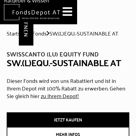
DEPOT ERÖFFNEN
Ratgeber & Wissen
News
Hilfe & Formulare
Startseite
Fonds
SW.(L)EQU.-SUSTAINABLE AT
SWISSCANTO (LU) EQUITY FUND
SW.(L)EQU.-SUSTAINABLE AT
Dieser Fonds wird von uns Rabattiert und ist in
Ihrem Depot mit 100% Rabatt zu erwerben. Gehen
Sie gleich hier
zu Ihrem Depot!
JETZT KAUFEN
MEHR INFOS