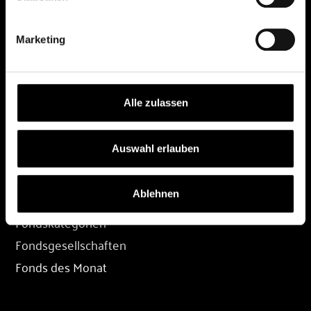
DEPOT
Marketing
Depot eröffnen
Depot übertragen
Konditionen
Alle zulassen
Depot-Login
Auswahl erlauben
FONDS
Ablehnen
Fondssuche
Fondskategorien
Fondsgesellschaften
Fonds des Monat