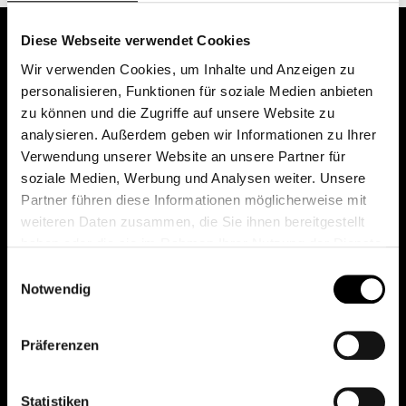
Diese Webseite verwendet Cookies
Wir verwenden Cookies, um Inhalte und Anzeigen zu
personalisieren, Funktionen für soziale Medien anbieten
zu können und die Zugriffe auf unsere Website zu
analysieren. Außerdem geben wir Informationen zu Ihrer
Verwendung unserer Website an unsere Partner für
soziale Medien, Werbung und Analysen weiter. Unsere
Das erste Depot in Österreich mit 0€ Kontoführung,
Partner führen diese Informationen möglicherweise mit
0€ Ausgabeaufschlag und 0€ Depotgebühren bei
weiteren Daten zusammen, die Sie ihnen bereitgestellt
knapp 2000 Fonds und 0€ Orderspesen.
haben oder die sie im Rahmen Ihrer Nutzung der Dienste
gesammelt haben.
Einwilligungsauswahl
Notwendig
© 2026 FondsDepot AT
Präferenzen
All rights reserved.
Statistiken