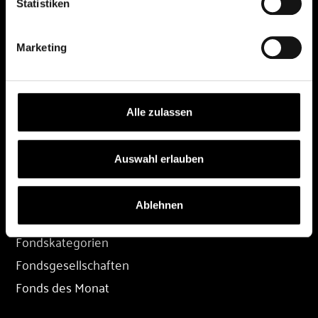
Statistiken
DEPOT
Marketing
Depot eröffnen
Depot übertragen
Konditionen
Alle zulassen
Depot-Login
Auswahl erlauben
FONDS
Ablehnen
Fondssuche
Fondskategorien
Fondsgesellschaften
Fonds des Monat