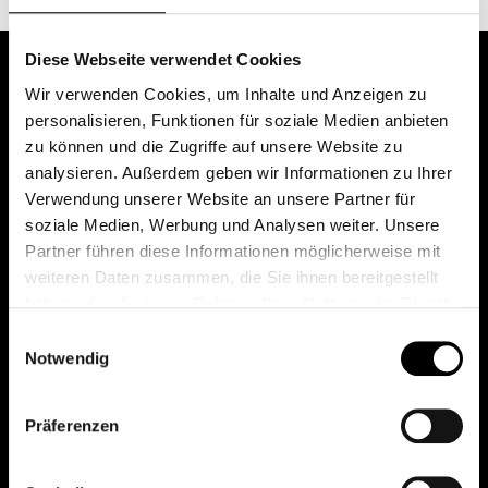
Diese Webseite verwendet Cookies
Wir verwenden Cookies, um Inhalte und Anzeigen zu
personalisieren, Funktionen für soziale Medien anbieten
zu können und die Zugriffe auf unsere Website zu
analysieren. Außerdem geben wir Informationen zu Ihrer
Verwendung unserer Website an unsere Partner für
soziale Medien, Werbung und Analysen weiter. Unsere
Das erste Depot in Österreich mit 0€ Kontoführung,
Partner führen diese Informationen möglicherweise mit
0€ Ausgabeaufschlag und 0€ Depotgebühren bei
weiteren Daten zusammen, die Sie ihnen bereitgestellt
knapp 2000 Fonds und 0€ Orderspesen.
haben oder die sie im Rahmen Ihrer Nutzung der Dienste
gesammelt haben.
Einwilligungsauswahl
Notwendig
© 2026 FondsDepot AT
Präferenzen
All rights reserved.