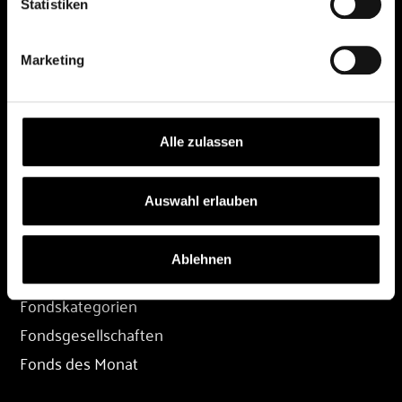
Statistiken
DEPOT
Marketing
Depot eröffnen
Depot übertragen
Konditionen
Alle zulassen
Depot-Login
Auswahl erlauben
FONDS
Ablehnen
Fondssuche
Fondskategorien
Fondsgesellschaften
Fonds des Monat