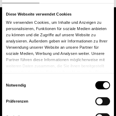
Diese Webseite verwendet Cookies
Wir verwenden Cookies, um Inhalte und Anzeigen zu
personalisieren, Funktionen für soziale Medien anbieten
zu können und die Zugriffe auf unsere Website zu
analysieren. Außerdem geben wir Informationen zu Ihrer
Verwendung unserer Website an unsere Partner für
soziale Medien, Werbung und Analysen weiter. Unsere
Das erste Depot in Österreich mit 0€ Kontoführung,
Partner führen diese Informationen möglicherweise mit
0€ Ausgabeaufschlag und 0€ Depotgebühren bei
weiteren Daten zusammen, die Sie ihnen bereitgestellt
knapp 2000 Fonds und 0€ Orderspesen.
haben oder die sie im Rahmen Ihrer Nutzung der Dienste
gesammelt haben.
Einwilligungsauswahl
Notwendig
© 2026 FondsDepot AT
Präferenzen
All rights reserved.