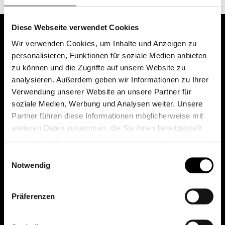
Diese Webseite verwendet Cookies
Wir verwenden Cookies, um Inhalte und Anzeigen zu
personalisieren, Funktionen für soziale Medien anbieten
zu können und die Zugriffe auf unsere Website zu
analysieren. Außerdem geben wir Informationen zu Ihrer
Verwendung unserer Website an unsere Partner für
soziale Medien, Werbung und Analysen weiter. Unsere
Das erste Depot in Österreich mit 0€ Kontoführung,
Partner führen diese Informationen möglicherweise mit
0€ Ausgabeaufschlag und 0€ Depotgebühren bei
weiteren Daten zusammen, die Sie ihnen bereitgestellt
knapp 2000 Fonds und 0€ Orderspesen.
haben oder die sie im Rahmen Ihrer Nutzung der Dienste
gesammelt haben.
Einwilligungsauswahl
Notwendig
© 2026 FondsDepot AT
Präferenzen
All rights reserved.