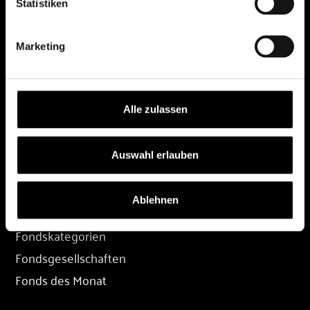
Statistiken
DEPOT
Marketing
Depot eröffnen
Depot übertragen
Konditionen
Alle zulassen
Depot-Login
Auswahl erlauben
FONDS
Ablehnen
Fondssuche
Fondskategorien
Fondsgesellschaften
Fonds des Monat