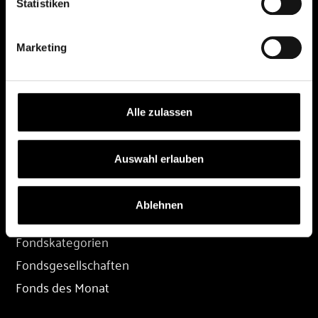
Statistiken
DEPOT
Marketing
Depot eröffnen
Depot übertragen
Konditionen
Alle zulassen
Depot-Login
Auswahl erlauben
FONDS
Ablehnen
Fondssuche
Fondskategorien
Fondsgesellschaften
Fonds des Monat