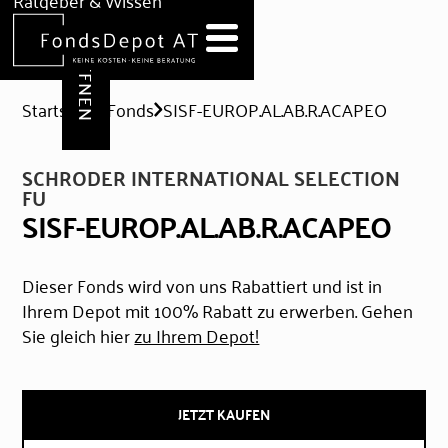
DEPOT ERÖFFNEN
Ratgeber & Wissen
News
Hilfe & Formulare
Startseite
Fonds
SISF-EUROP.AL.AB.R.ACAPEO
SCHRODER INTERNATIONAL SELECTION
FU
SISF-EUROP.AL.AB.R.ACAPEO
Dieser Fonds wird von uns Rabattiert und ist in
Ihrem Depot mit 100% Rabatt zu erwerben. Gehen
Sie gleich hier
zu Ihrem Depot!
JETZT KAUFEN