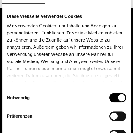
Diese Webseite verwendet Cookies
Wir verwenden Cookies, um Inhalte und Anzeigen zu
personalisieren, Funktionen für soziale Medien anbieten
zu können und die Zugriffe auf unsere Website zu
analysieren. Außerdem geben wir Informationen zu Ihrer
Verwendung unserer Website an unsere Partner für
soziale Medien, Werbung und Analysen weiter. Unsere
Das erste Depot in Österreich mit 0€ Kontoführung,
Partner führen diese Informationen möglicherweise mit
0€ Ausgabeaufschlag und 0€ Depotgebühren bei
weiteren Daten zusammen, die Sie ihnen bereitgestellt
knapp 2000 Fonds und 0€ Orderspesen.
haben oder die sie im Rahmen Ihrer Nutzung der Dienste
gesammelt haben.
Einwilligungsauswahl
Notwendig
© 2026 FondsDepot AT
Präferenzen
All rights reserved.