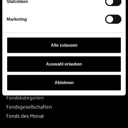
Statistiken
DEPOT
Marketing
Depot eröffnen
Depot übertragen
Konditionen
Alle zulassen
Depot-Login
Auswahl erlauben
FONDS
Ablehnen
Fondssuche
Fondskategorien
Fondsgesellschaften
Fonds des Monat