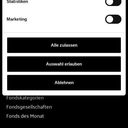
Statistiken
DEPOT
Marketing
Depot eröffnen
Depot übertragen
Konditionen
Alle zulassen
Depot-Login
Auswahl erlauben
FONDS
Ablehnen
Fondssuche
Fondskategorien
Fondsgesellschaften
Fonds des Monat