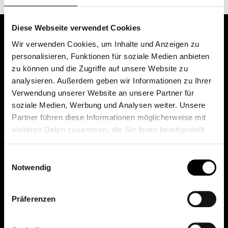
Diese Webseite verwendet Cookies
Wir verwenden Cookies, um Inhalte und Anzeigen zu
personalisieren, Funktionen für soziale Medien anbieten
zu können und die Zugriffe auf unsere Website zu
analysieren. Außerdem geben wir Informationen zu Ihrer
Verwendung unserer Website an unsere Partner für
soziale Medien, Werbung und Analysen weiter. Unsere
Das erste Depot in Österreich mit 0€ Kontoführung,
Partner führen diese Informationen möglicherweise mit
0€ Ausgabeaufschlag und 0€ Depotgebühren bei
weiteren Daten zusammen, die Sie ihnen bereitgestellt
knapp 2000 Fonds und 0€ Orderspesen.
haben oder die sie im Rahmen Ihrer Nutzung der Dienste
gesammelt haben.
Einwilligungsauswahl
Notwendig
© 2026 FondsDepot AT
Präferenzen
All rights reserved.