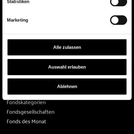
Statistiken
DEPOT
Marketing
Depot eröffnen
Depot übertragen
Konditionen
Alle zulassen
Depot-Login
Auswahl erlauben
FONDS
Ablehnen
Fondssuche
Fondskategorien
Fondsgesellschaften
Fonds des Monat