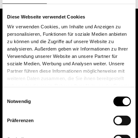
Diese Webseite verwendet Cookies
Wir verwenden Cookies, um Inhalte und Anzeigen zu
personalisieren, Funktionen für soziale Medien anbieten
zu können und die Zugriffe auf unsere Website zu
analysieren. Außerdem geben wir Informationen zu Ihrer
Verwendung unserer Website an unsere Partner für
soziale Medien, Werbung und Analysen weiter. Unsere
Das erste Depot in Österreich mit 0€ Kontoführung,
Partner führen diese Informationen möglicherweise mit
0€ Ausgabeaufschlag und 0€ Depotgebühren bei
weiteren Daten zusammen, die Sie ihnen bereitgestellt
knapp 2000 Fonds und 0€ Orderspesen.
haben oder die sie im Rahmen Ihrer Nutzung der Dienste
gesammelt haben.
Einwilligungsauswahl
Notwendig
© 2026 FondsDepot AT
Präferenzen
All rights reserved.