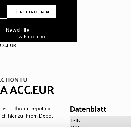
DEPOT ERÖFFNEN
News
Hilfe
& Formulare
ACC.EUR
ECTION FU
 A ACC.EUR
Datenblatt
 ist in Ihrem Depot mit
ich hier
zu Ihrem Depot!
ISIN
WKN