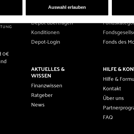
DEPOT
FONDS
Auswahl erlauben
Depot eröffnen
Fondssuche
Depot übertragen
Fondskatego
Konditionen
Fondsgesells
Depot-Login
Fonds des M
d 0€
und
AKTUELLES &
HILFE & KO
WISSEN
Hilfe & Formu
Finanzwissen
Kontakt
Ratgeber
Über uns
News
Partnerprog
FAQ