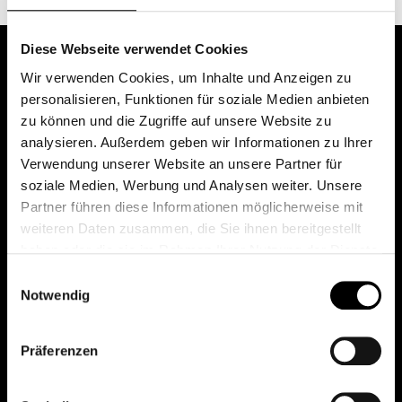
Diese Webseite verwendet Cookies
Wir verwenden Cookies, um Inhalte und Anzeigen zu
personalisieren, Funktionen für soziale Medien anbieten
zu können und die Zugriffe auf unsere Website zu
analysieren. Außerdem geben wir Informationen zu Ihrer
Verwendung unserer Website an unsere Partner für
soziale Medien, Werbung und Analysen weiter. Unsere
Das erste Depot in Österreich mit 0€ Kontoführung,
Partner führen diese Informationen möglicherweise mit
0€ Ausgabeaufschlag und 0€ Depotgebühren bei
weiteren Daten zusammen, die Sie ihnen bereitgestellt
knapp 2000 Fonds und 0€ Orderspesen.
haben oder die sie im Rahmen Ihrer Nutzung der Dienste
gesammelt haben.
Einwilligungsauswahl
Notwendig
© 2026 FondsDepot AT
Präferenzen
All rights reserved.