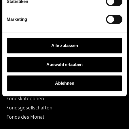
Statistiken
DEPOT
Marketing
Depot eröffnen
Depot übertragen
Konditionen
Alle zulassen
Depot-Login
Auswahl erlauben
FONDS
Ablehnen
Fondssuche
Fondskategorien
Fondsgesellschaften
Fonds des Monat