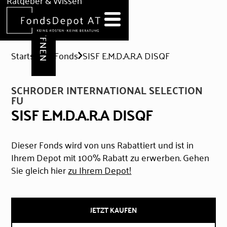
DEPOT ERÖFFNEN
Ratgeber & Wissen
News
Hilfe & Formulare
Startseite
Fonds
SISF E.M.D.A.R.A DISQF
SCHRODER INTERNATIONAL SELECTION
FU
SISF E.M.D.A.R.A DISQF
Dieser Fonds wird von uns Rabattiert und ist in
Ihrem Depot mit 100% Rabatt zu erwerben. Gehen
Sie gleich hier
zu Ihrem Depot!
JETZT KAUFEN