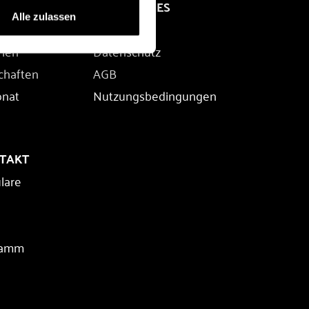
RECHTLICHES
Alle zulassen
Impressum
rien
Datenschutz
chaften
AGB
onat
Nutzungsbedingungen
NTAKT
lare
ramm