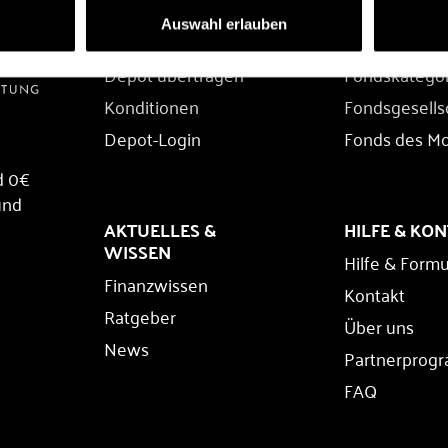
DEPOT
FONDS
Auswahl erlauben
Depot eröffnen
Fondssuche
Depot übertragen
Fondskatego
Konditionen
Fondsgesells
Depot-Login
Fonds des M
d 0€
und
AKTUELLES &
HILFE & KO
WISSEN
Hilfe & Formu
Finanzwissen
Kontakt
Ratgeber
Über uns
News
Partnerprog
FAQ