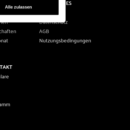
RECHTLICHES
Alle zulassen
Impressum
rien
Datenschutz
chaften
AGB
onat
Nutzungsbedingungen
NTAKT
lare
ramm