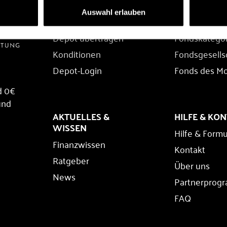
DEPOT
FONDS
Auswahl erlauben
Depot eröffnen
Fondssuche
Depot übertragen
Fondskatego
Konditionen
Fondsgesells
Depot-Login
Fonds des M
d 0€
und
AKTUELLES &
HILFE & KO
WISSEN
Hilfe & Formu
Finanzwissen
Kontakt
Ratgeber
Über uns
News
Partnerprog
FAQ