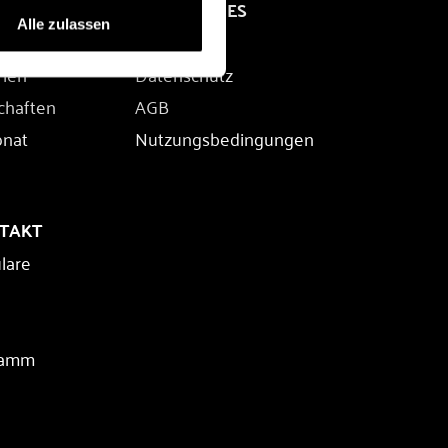
RECHTLICHES
Alle zulassen
Impressum
rien
Datenschutz
chaften
AGB
onat
Nutzungsbedingungen
NTAKT
lare
ramm