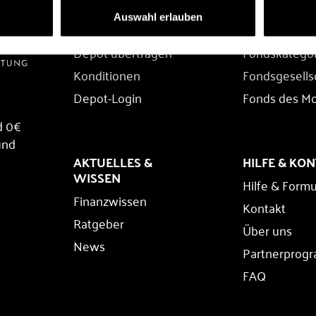
DEPOT
FONDS
Auswahl erlauben
Depot eröffnen
Fondssuche
Depot übertragen
Fondskatego
Konditionen
Fondsgesells
Depot-Login
Fonds des M
d 0€
und
AKTUELLES &
HILFE & KO
WISSEN
Hilfe & Formu
Finanzwissen
Kontakt
Ratgeber
Über uns
News
Partnerprog
FAQ