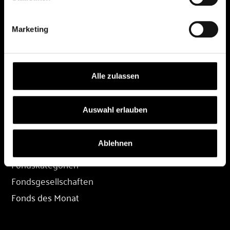
DEPOT
Marketing
Depot eröffnen
Depot übertragen
Konditionen
Alle zulassen
Depot-Login
Auswahl erlauben
FONDS
Ablehnen
Fondssuche
Fondskategorien
Fondsgesellschaften
Fonds des Monat