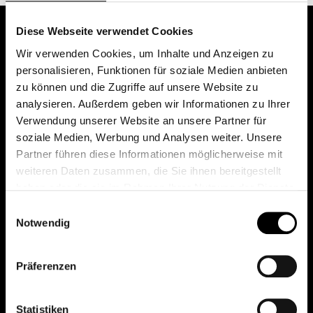
Diese Webseite verwendet Cookies
Wir verwenden Cookies, um Inhalte und Anzeigen zu
personalisieren, Funktionen für soziale Medien anbieten
zu können und die Zugriffe auf unsere Website zu
analysieren. Außerdem geben wir Informationen zu Ihrer
Verwendung unserer Website an unsere Partner für
soziale Medien, Werbung und Analysen weiter. Unsere
Das erste Depot in Österreich mit 0€ Kontoführung,
Partner führen diese Informationen möglicherweise mit
0€ Ausgabeaufschlag und 0€ Depotgebühren bei
weiteren Daten zusammen, die Sie ihnen bereitgestellt
knapp 2000 Fonds und 0€ Orderspesen.
haben oder die sie im Rahmen Ihrer Nutzung der Dienste
gesammelt haben.
Einwilligungsauswahl
Notwendig
© 2026 FondsDepot AT
Präferenzen
All rights reserved.
Statistiken