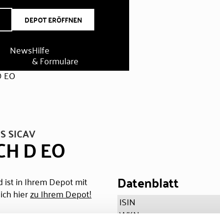
DEPOT ERÖFFNEN
News
Hilfe
& Formulare
D EO
S SICAV
CH D EO
Datenblatt
 ist in Ihrem Depot mit
ich hier
zu Ihrem Depot!
ISIN
WKN