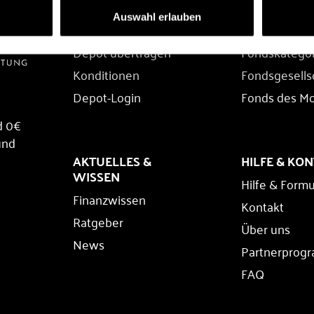
DEPOT
FONDS
Auswahl erlauben
Depot eröffnen
Fondssuche
Depot übertragen
Fondskatego
Konditionen
Fondsgesells
Depot-Login
Fonds des M
d 0€
und
AKTUELLES &
HILFE & KO
WISSEN
Hilfe & Formu
Finanzwissen
Kontakt
Ratgeber
Über uns
News
Partnerprog
FAQ