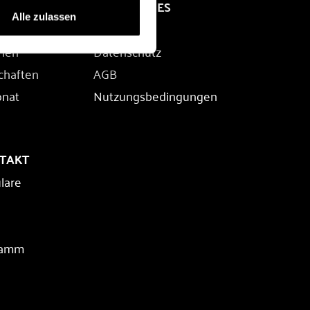
RECHTLICHES
Alle zulassen
Impressum
rien
Datenschutz
chaften
AGB
onat
Nutzungsbedingungen
NTAKT
lare
ramm