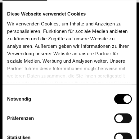
Diese Webseite verwendet Cookies
Wir verwenden Cookies, um Inhalte und Anzeigen zu
personalisieren, Funktionen für soziale Medien anbieten
zu können und die Zugriffe auf unsere Website zu
analysieren. Außerdem geben wir Informationen zu Ihrer
Verwendung unserer Website an unsere Partner für
soziale Medien, Werbung und Analysen weiter. Unsere
Das erste Depot in Österreich mit 0€ Kontoführung,
Partner führen diese Informationen möglicherweise mit
0€ Ausgabeaufschlag und 0€ Depotgebühren bei
weiteren Daten zusammen, die Sie ihnen bereitgestellt
knapp 2000 Fonds und 0€ Orderspesen.
haben oder die sie im Rahmen Ihrer Nutzung der Dienste
gesammelt haben.
Einwilligungsauswahl
Notwendig
© 2026 FondsDepot AT
Präferenzen
All rights reserved.
Statistiken