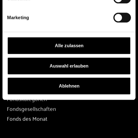
DEPOT
Marketing
Depot eröffnen
Depot übertragen
Konditionen
Alle zulassen
Depot-Login
Auswahl erlauben
FONDS
Ablehnen
Fondssuche
Fondskategorien
Fondsgesellschaften
Fonds des Monat