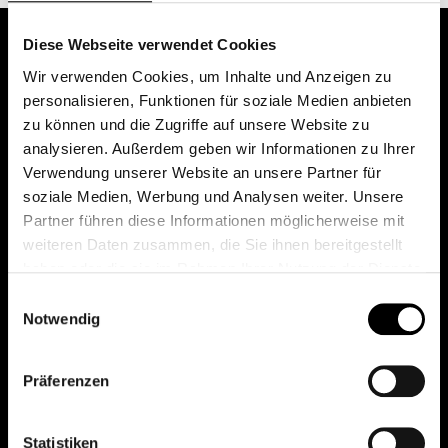
Diese Webseite verwendet Cookies
Wir verwenden Cookies, um Inhalte und Anzeigen zu
personalisieren, Funktionen für soziale Medien anbieten
zu können und die Zugriffe auf unsere Website zu
analysieren. Außerdem geben wir Informationen zu Ihrer
Verwendung unserer Website an unsere Partner für
soziale Medien, Werbung und Analysen weiter. Unsere
Das erste Depot in Österreich mit 0€ Kontoführung,
Partner führen diese Informationen möglicherweise mit
0€ Ausgabeaufschlag und 0€ Depotgebühren bei
weiteren Daten zusammen, die Sie ihnen bereitgestellt
knapp 2000 Fonds und 0€ Orderspesen.
haben oder die sie im Rahmen Ihrer Nutzung der Dienste
gesammelt haben.
Einwilligungsauswahl
Notwendig
© 2026 FondsDepot AT
Präferenzen
All rights reserved.
Statistiken