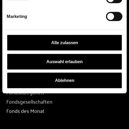
DEPOT
Marketing
Depot eröffnen
Depot übertragen
Konditionen
Alle zulassen
Depot-Login
Auswahl erlauben
FONDS
Ablehnen
Fondssuche
Fondskategorien
Fondsgesellschaften
Fonds des Monat