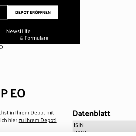
DEPOT ERÖFFNEN
News
Hilfe
& Formulare
EO
 P EO
Datenblatt
 ist in Ihrem Depot mit
ich hier
zu Ihrem Depot!
ISIN
WKN