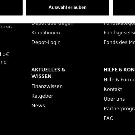
DEPOT
FONDS
Auswahl erlauben
Depot eröffnen
Fondssuche
Depot übertragen
Fondskatego
Konditionen
Fondsgesells
Depot-Login
Fonds des M
d 0€
und
AKTUELLES &
HILFE & KO
WISSEN
Hilfe & Formu
Finanzwissen
Kontakt
Ratgeber
Über uns
News
Partnerprog
FAQ