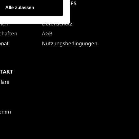
RECHTLICHES
Alle zulassen
Impressum
rien
Datenschutz
chaften
AGB
onat
Nutzungsbedingungen
NTAKT
lare
ramm