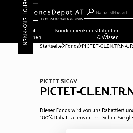
DEPOT ERÖFFNEN
Depot
Konditionen
Fonds
Ratgeber
eröffnen
& Wissen
Startseite
Fonds
PICTET-CL.EN.TR.NA. 
PICTET SICAV
PICTET-CL.EN.TR.
Dieser Fonds wird von uns Rabattiert und
100% Rabatt zu erwerben. Gehen Sie gle