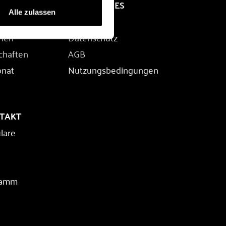
RECHTLICHES
Alle zulassen
Impressum
rien
Datenschutz
chaften
AGB
onat
Nutzungsbedingungen
NTAKT
lare
ramm