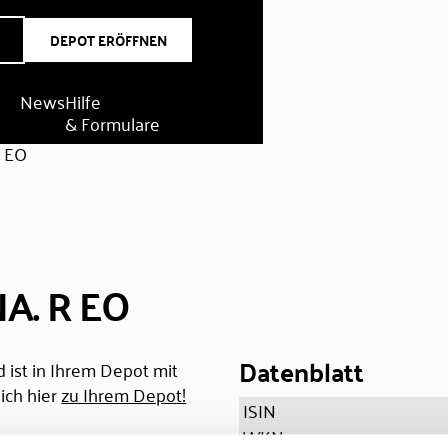
DEPOT ERÖFFNEN
News
Hilfe
& Formulare
R EO
NA. R EO
Datenblatt
 ist in Ihrem Depot mit
ich hier
zu Ihrem Depot!
ISIN
WKN