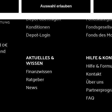
DEPOT
FONDS
Auswahl erlauben
Depot eröffnen
Fondssuche
Depot übertragen
Fondskatego
Konditionen
Fondsgesells
Depot-Login
Fonds des M
d 0€
und
AKTUELLES &
HILFE & KO
WISSEN
Hilfe & Formu
Finanzwissen
Kontakt
Ratgeber
Über uns
News
Partnerprog
FAQ