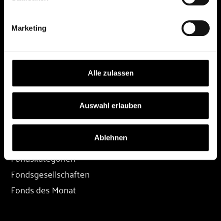
DEPOT
Marketing
Depot eröffnen
Depot übertragen
Konditionen
Alle zulassen
Depot-Login
Auswahl erlauben
FONDS
Ablehnen
Fondssuche
Fondskategorien
Fondsgesellschaften
Fonds des Monat