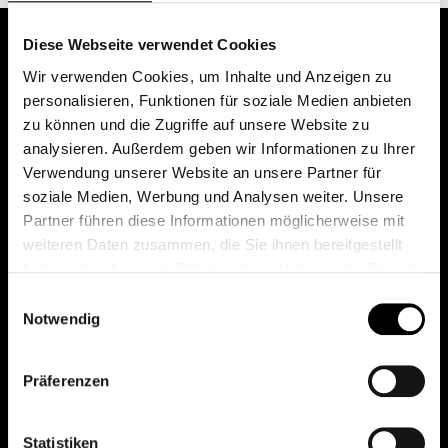
Diese Webseite verwendet Cookies
Wir verwenden Cookies, um Inhalte und Anzeigen zu
personalisieren, Funktionen für soziale Medien anbieten
zu können und die Zugriffe auf unsere Website zu
analysieren. Außerdem geben wir Informationen zu Ihrer
Verwendung unserer Website an unsere Partner für
soziale Medien, Werbung und Analysen weiter. Unsere
Das erste Depot in Österreich mit 0€ Kontoführung,
Partner führen diese Informationen möglicherweise mit
0€ Ausgabeaufschlag und 0€ Depotgebühren bei
weiteren Daten zusammen, die Sie ihnen bereitgestellt
knapp 2000 Fonds und 0€ Orderspesen.
haben oder die sie im Rahmen Ihrer Nutzung der Dienste
gesammelt haben.
Einwilligungsauswahl
Notwendig
© 2026 FondsDepot AT
Präferenzen
All rights reserved.
Statistiken