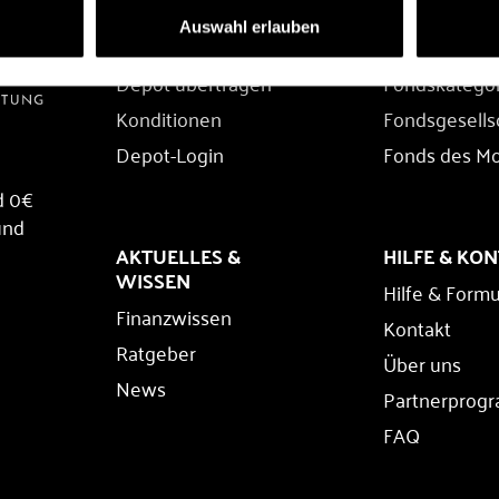
DEPOT
FONDS
Auswahl erlauben
Depot eröffnen
Fondssuche
Depot übertragen
Fondskatego
Konditionen
Fondsgesells
Depot-Login
Fonds des M
d 0€
und
AKTUELLES &
HILFE & KO
WISSEN
Hilfe & Formu
Finanzwissen
Kontakt
Ratgeber
Über uns
News
Partnerprog
FAQ