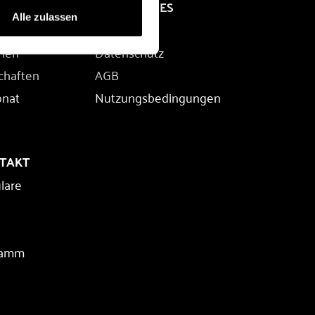
RECHTLICHES
Alle zulassen
Impressum
rien
Datenschutz
chaften
AGB
onat
Nutzungsbedingungen
NTAKT
lare
ramm