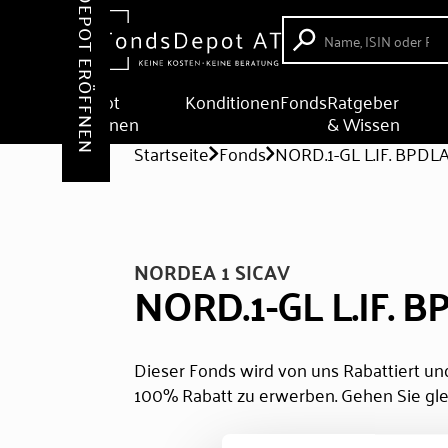
DEPOT ERÖFFNEN
Depot
Konditionen
Fonds
Ratgeber
eröffnen
& Wissen
Startseite
Fonds
NORD.1-GL L.IF. BPDL
NORDEA 1 SICAV
NORD.1-GL L.IF. 
Dieser Fonds wird von uns Rabattiert und
100% Rabatt zu erwerben. Gehen Sie gle