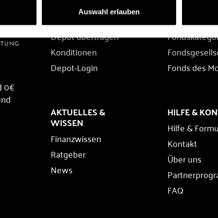
DEPOT
FONDS
Auswahl erlauben
Depot eröffnen
Fondssuche
Depot übertragen
Fondskatego
Konditionen
Fondsgesells
Depot-Login
Fonds des M
d 0€
und
AKTUELLES &
HILFE & KO
WISSEN
Hilfe & Formu
Finanzwissen
Kontakt
Ratgeber
Über uns
News
Partnerprog
FAQ