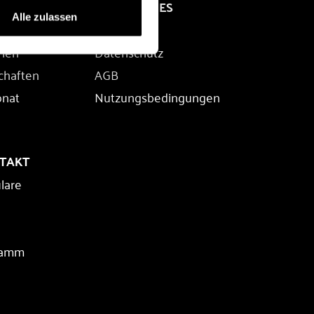
RECHTLICHES
Alle zulassen
Impressum
rien
Datenschutz
chaften
AGB
onat
Nutzungsbedingungen
NTAKT
lare
ramm