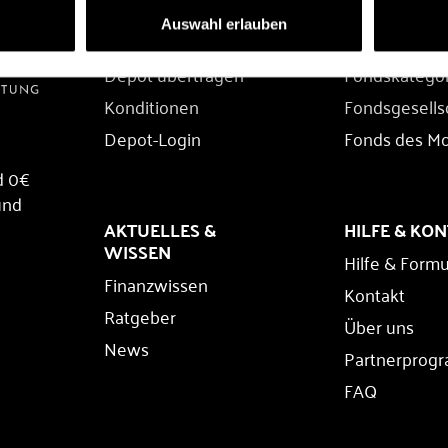
DEPOT
FONDS
Auswahl erlauben
Depot eröffnen
Fondssuche
Depot übertragen
Fondskatego
Konditionen
Fondsgesells
Depot-Login
Fonds des M
d 0€
und
AKTUELLES &
HILFE & KO
WISSEN
Hilfe & Formu
Finanzwissen
Kontakt
Ratgeber
Über uns
News
Partnerprog
FAQ