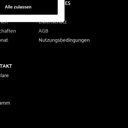
RECHTLICHES
Alle zulassen
Impressum
rien
Datenschutz
chaften
AGB
onat
Nutzungsbedingungen
NTAKT
lare
ramm